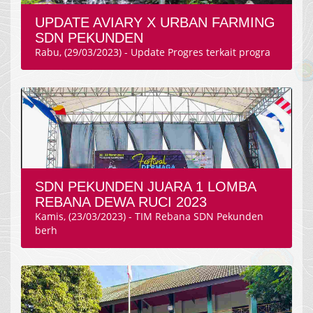
UPDATE AVIARY X URBAN FARMING
SDN PEKUNDEN
Rabu, (29/03/2023) - Update Progres terkait progra
SDN PEKUNDEN JUARA 1 LOMBA
REBANA DEWA RUCI 2023
Kamis, (23/03/2023) - TIM Rebana SDN Pekunden
berh