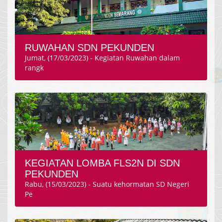
RUWAHAN SDN PEKUNDEN
Jumat, (17/03/2023) - Kegiatan Ruwahan dalam
rangk
KEGIATAN LOMBA FLS2N DI SDN
PEKUNDEN
Rabu, (15/03/2023) - Suatu kehormatan SD Negeri
Pe