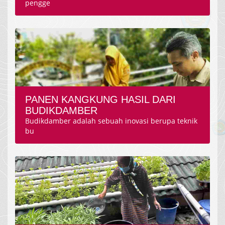
pengge
PANEN KANGKUNG HASIL DARI
BUDIKDAMBER
Budikdamber adalah sebuah inovasi berupa teknik
bu