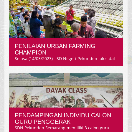
PENILAIAN URBAN FARMING
CHAMPION
Selasa (14/03/2023) - SD Negeri Pekunden lolos dal
PENDAMPINGAN INDIVIDU CALON
GURU PENGGERAK
SDN Pekunden Semarang memiliki 3 calon guru