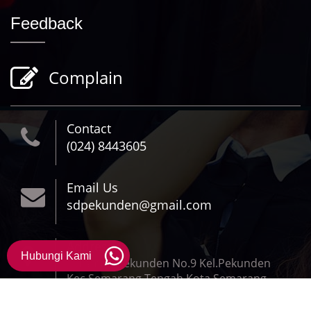
Feedback
Complain
Contact
(024) 8443605
Email Us
sdpekunden@gmail.com
Address
Hubungi Kami
JL.Taman Pekunden No.9 Kel.Pekunden
Kec.Semarang Tengah Kota Semarang,
Jawa Tengah 50134