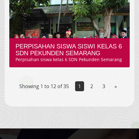
PERPISAHAN SISWA SISWI KELAS 6
SDN PEKUNDEN SEMARANG
Perpisahan siswa kelas 6 SDN Pekunden Semarang
Showing 1 to 12 of 35
1
2
3
»