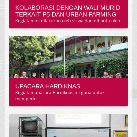
KOLABORASI DENGAN WALI MURID
TERKAIT P5 DAN URBAN FARMING
Kegiatan ini dilakukan oleh siswa dan dibantu oleh
UPACARA HARDIKNAS
Kegiatan upacara Hardiknas ini guna untuk
memperin